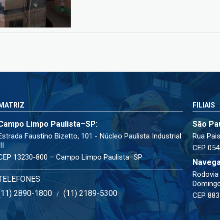
MATRIZ
FILIAIS
Campo Limpo Paulista–SP:
São Pa
Estrada Faustino Bizetto, 101 - Núcleo Paulista Industrial
Rua Pais
III
CEP 054
CEP 13230-800 – Campo Limpo Paulista–SP
Navega
Rodovia 
TELEFONES
Doming
(11) 2890-1800
(11) 2189-5300
/
CEP 883