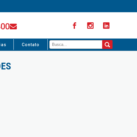
300
ias
Contato
ÕES