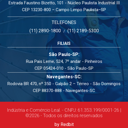
Estrada Faustino Bizetto, 101 - Núcleo Paulista Industrial III
CEP 13230-800 – Campo Limpo Paulista–SP
TELEFONES
(11) 2890-1800
(11) 2189-5300
/
FILIAIS
São Paulo-SP:
Rua Pais Leme, 524, 7º andar - Pinheiros
CEP 05424-010 - São Paulo-SP
Navegantes-SC:
Rodovia BR 470, nº 350 - Galpão 2 – Térreo - São Domingos
CEP 88370-888 - Navegantes-SC
Indústria e Comércio Leal. - CNPJ: 61.353.199/0001-26 |
©2026 - Todos os direitos reservados
by Redbit