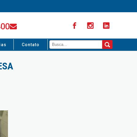
300
ias
Contato
ESA