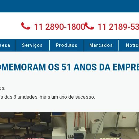
11 2890-1800
11 2189-5
resa
Serviços
Produtos
Mercados
Notíc
COMEMORAM OS 51 ANOS DA EMPR
os.
s das 3 unidades, mais um ano de sucesso.