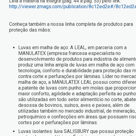
Leia a matéria na íntegra (pág. 44 à pág. 53) pelo link:
http://viewer.zmags.com/publication/8c12ed2e#/8c12ed2
Conheça também a nossa linha completa de produtos para
proteção das mãos:
Luvas em malha de aço: A LEAL, em parceria com a
MANULATEX (empresa francesa especialista no
desenvolvimento de produtos para indústria de aliment
produz uma linha ampla de luvas em malha de aço com 
tecnologia, conforto e durabilidade para proteção das 
contra corte e perfurações por lâminas. Líder no merca
malha de aço, a MANULATEX LEAL possui como diferen
a patente de luvas com punho em molas que proporci
maior conforto, agilidade e adaptação perfeita ao punho
são utilizadas em todo setor alimentício no corte, abate
desossa de bovinos, suínos, aves e peixes, além de
utilizadas também no mercado industrial, de mineração,
petroquímico e confecções em áreas que possuem ris
cortes por e perfurações por lâminas.
Luvas isolantes: luva SALISBURY que possui proteção