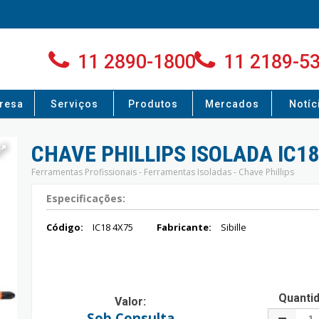
11 2890-1800
11 2189-5
resa
Serviços
Produtos
Mercados
Notíc
CHAVE PHILLIPS ISOLADA IC18
Ferramentas Profissionais - Ferramentas Isoladas - Chave Phillips
Especificações:
Código:
IC18 4X75
Fabricante:
Sibille
Quanti
Valor:
Sob Consulta