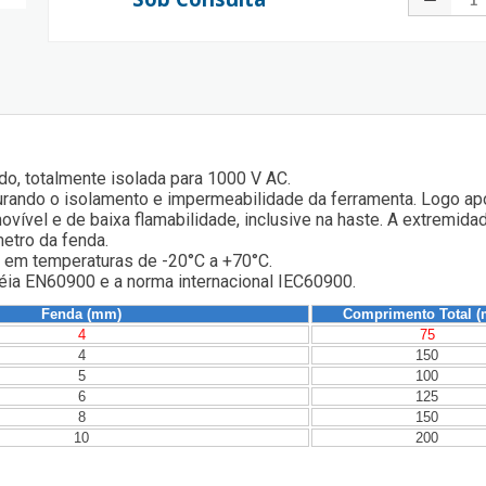
do, totalmente isolada para 1000 V AC.
urando o isolamento e impermeabilidade da ferramenta. Logo ap
movível e de baixa flamabilidade, inclusive na haste. A extremi
etro da fenda.
 em temperaturas de -20°C a +70°C.
éia EN60900 e a norma internacional IEC60900.
Fenda (mm)
Comprimento Total 
4
75
4
150
5
100
6
125
8
150
10
200