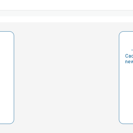
Cad
new