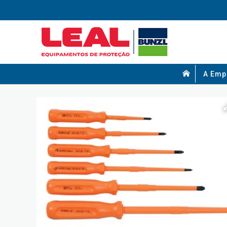
A Emp