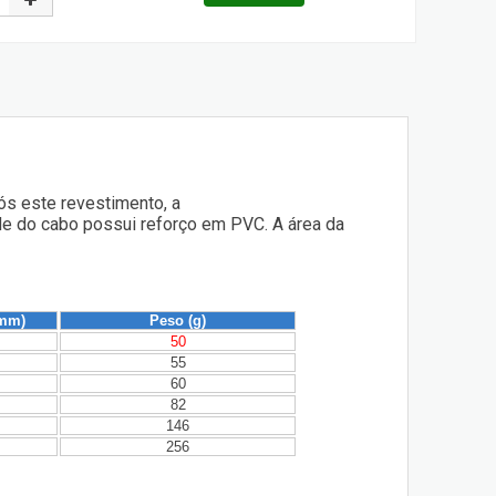
ós este revestimento, a
dade do cabo possui reforço em PVC. A área da
(mm)
Peso (g)
50
55
60
82
146
256