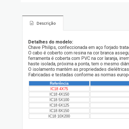
Descrição
Detalhes do modelo:
Chave Philips, confeccionada em aço forjado trata
O cabo é coberto com resina na cor branca asseg
ferramenta é coberta com PVC na cor laranja, irre
haste isolada, próxima a ponta, tem o mesmo diâm
O isolamento mantém as propriedades dielétricas
Fabricadas e testadas conforme as normas europ
Referência
IC18 4X75
IC18 4X150
IC18 5X100
IC18 6X125
IC18 8X150
IC18 10X200