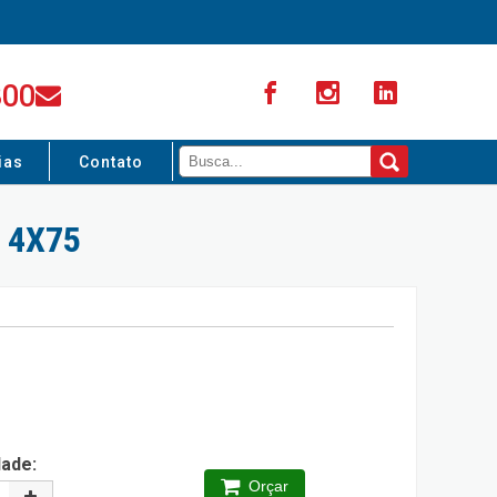
300
ias
Contato
 4X75
dade:
Orçar