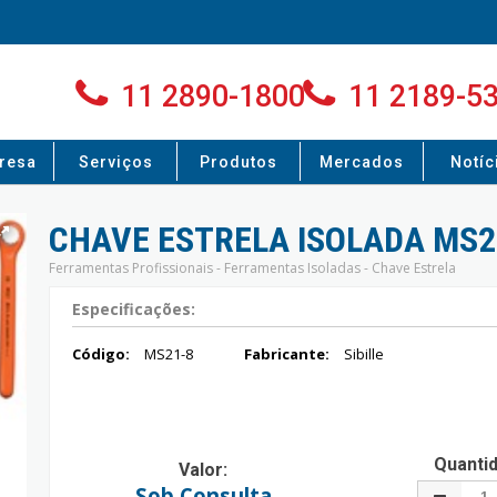
11 2890-1800
11 2189-5
resa
Serviços
Produtos
Mercados
Notíc
CHAVE ESTRELA ISOLADA MS2
Ferramentas Profissionais - Ferramentas Isoladas - Chave Estrela
Especificações:
Código:
MS21-8
Fabricante:
Sibille
Quanti
Valor:
Sob Consulta