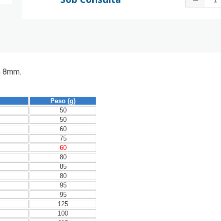
a 8mm.
Peso (g)
50
50
60
75
60
80
85
80
95
95
125
100