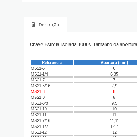
Descrição
Chave Estrela Isolada 1000V. Tamanho da abertur
Referência
Abertura (mm)
MS21-6
6
MS21-1/4
6,35
MS21-7
7
MS21-5/16
7,9
MS21-8
8
MS21-9
9
MS21-3/8
9,5
MS21-10
10
MS21-11
11
MS21-7/16
11,11
MS21-1/2
12,7
MS21-12
12