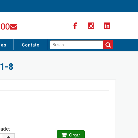
300
ias
Contato
1-8
dade:
Orçar