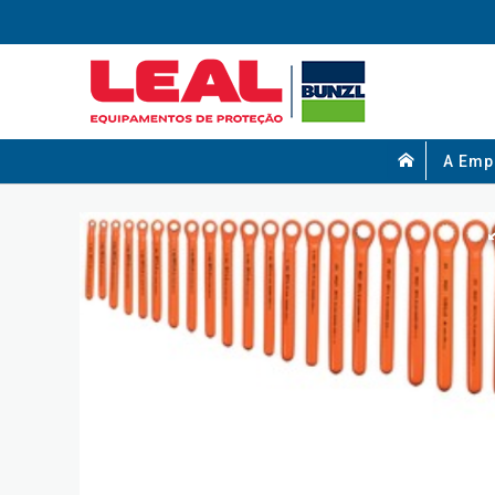
A Emp