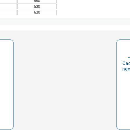
550
530
630
Cad
new