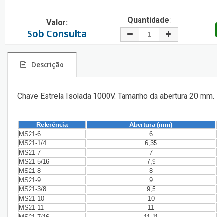
Quantidade:
Valor:
Sob Consulta
Descrição
Chave Estrela Isolada 1000V. Tamanho da abertura 20 mm.
Referência
Abertura (mm)
MS21-6
6
MS21-1/4
6,35
MS21-7
7
MS21-5/16
7,9
MS21-8
8
MS21-9
9
MS21-3/8
9,5
MS21-10
10
MS21-11
11
MS21-7/16
11,11