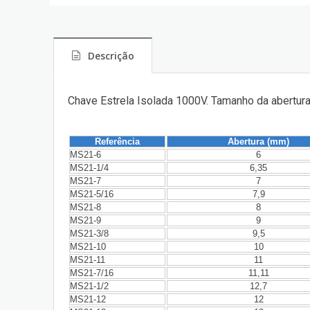
Descrição
Chave Estrela Isolada 1000V. Tamanho da abertur
Referência
Abertura (mm)
MS21-6
6
MS21-1/4
6,35
MS21-7
7
MS21-5/16
7,9
MS21-8
8
MS21-9
9
MS21-3/8
9,5
MS21-10
10
MS21-11
11
MS21-7/16
11,11
MS21-1/2
12,7
MS21-12
12