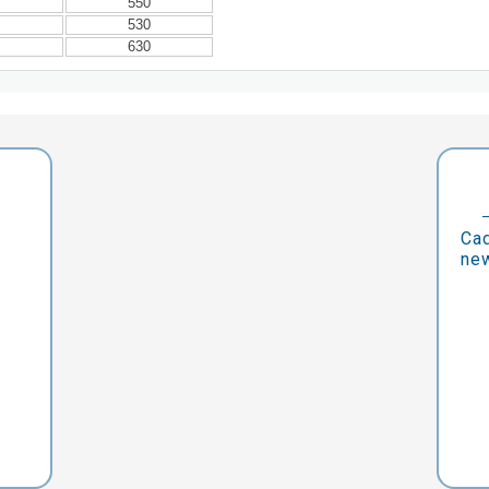
550
530
630
Cad
new