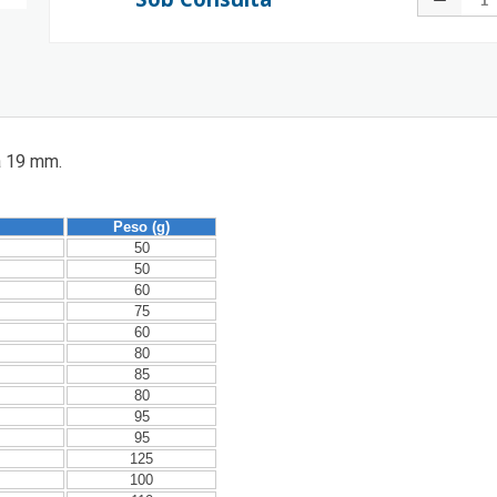
a 19 mm.
Peso (g)
50
50
60
75
60
80
85
80
95
95
125
100