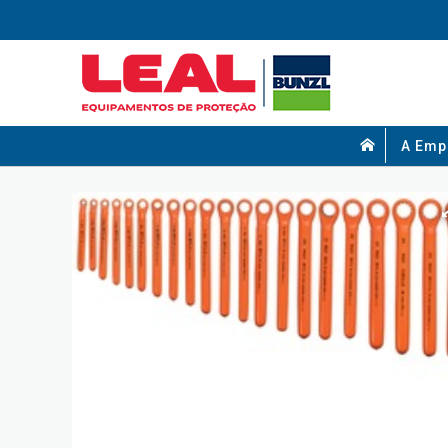
A Emp