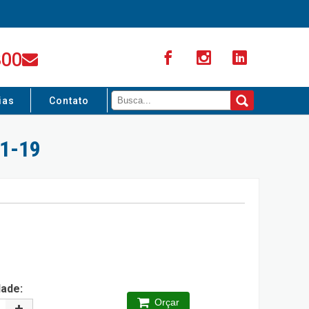
300
ias
Contato
1-19
dade:
Orçar