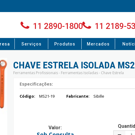
11 2890-1800
11 2189-5
resa
Serviços
Produtos
Mercados
Notíc
CHAVE ESTRELA ISOLADA MS2
Ferramentas Profissionais - Ferramentas Isoladas - Chave Estrela
Especificações:
Código:
MS21-19
Fabricante:
Sibille
Quanti
Valor:
Sob Consulta