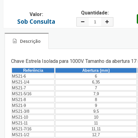
Quantidade:
Valor:
Sob Consulta
Descrição
Chave Estrela Isolada para 1000V. Tamanho da abertura 17
Referência
Abertura (mm)
MS21-6
6
MS21-1/4
6,35
MS21-7
7
MS21-5/16
7,9
MS21-8
8
MS21-9
9
MS21-3/8
9,5
MS21-10
10
MS21-11
11
MS21-7/16
11,11
MS21-1/2
12,7