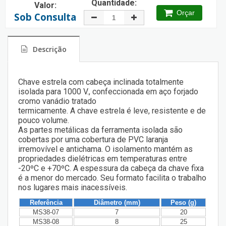
Quantidade:
Valor:
Orçar
Sob Consulta
Descrição
Chave estrela com cabeça inclinada totalmente
isolada para 1000 V., confeccionada em aço forjado
cromo vanádio tratado
termicamente. A chave estrela é leve, resistente e de
pouco volume.
As partes metálicas da ferramenta isolada são
cobertas por uma cobertura de PVC laranja
irremovível e antichama. O isolamento mantém as
propriedades dielétricas em temperaturas entre
-20ºC e +70ºC. A espessura da cabeça da chave fixa
é a menor do mercado. Seu formato facilita o trabalho
nos lugares mais inacessíveis.
Referência
Diâmetro (mm)
Peso (g)
MS38-07
7
20
MS38-08
8
25