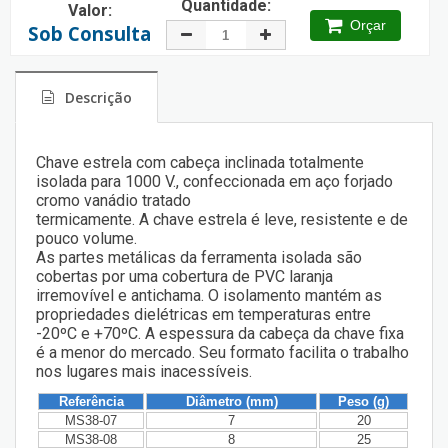
Quantidade:
Valor:
Orçar
Sob Consulta
Descrição
Chave estrela com cabeça inclinada totalmente
isolada para 1000 V., confeccionada em aço forjado
cromo vanádio tratado
termicamente. A chave estrela é leve, resistente e de
pouco volume.
As partes metálicas da ferramenta isolada são
cobertas por uma cobertura de PVC laranja
irremovível e antichama. O isolamento mantém as
propriedades dielétricas em temperaturas entre
-20ºC e +70ºC. A espessura da cabeça da chave fixa
é a menor do mercado. Seu formato facilita o trabalho
nos lugares mais inacessíveis.
Referência
Diâmetro (mm)
Peso (g)
MS38-07
7
20
MS38-08
8
25