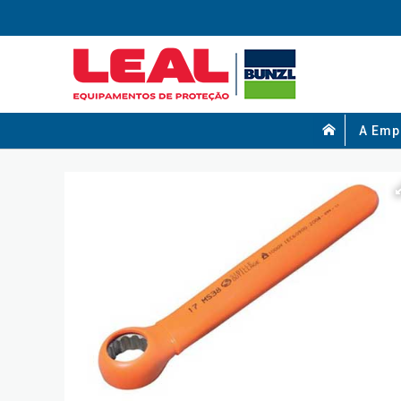
A Emp