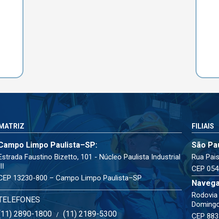
MATRIZ
FILIAIS
Campo Limpo Paulista–SP:
São Pa
Estrada Faustino Bizetto, 101 - Núcleo Paulista Industrial
Rua Pais
III
CEP 054
CEP 13230-800 – Campo Limpo Paulista–SP
Navega
Rodovia 
TELEFONES
Doming
(11) 2890-1800
(11) 2189-5300
/
CEP 883