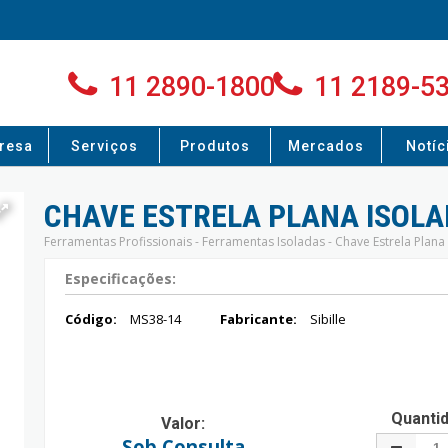
11 2890-1800
11 2189-5
resa
Serviços
Produtos
Mercados
Notíc
CHAVE ESTRELA PLANA ISOLA
Ferramentas Profissionais - Ferramentas Isoladas - Chave Estrela Plana
Especificações:
Código:
MS38-14
Fabricante:
Sibille
Quanti
Valor:
Sob Consulta