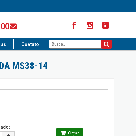
300
ias
Contato
DA MS38-14
dade:
Orçar