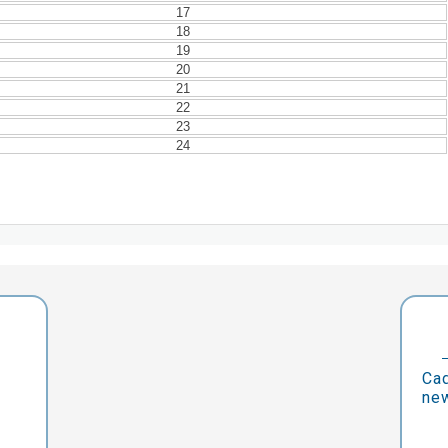
17
18
19
20
21
22
23
24
Cad
new