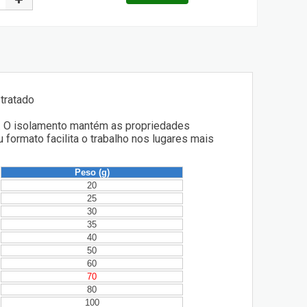
tratado
ma. O isolamento mantém as propriedades
formato facilita o trabalho nos lugares mais
Peso (g)
20
25
30
35
40
50
60
70
80
100