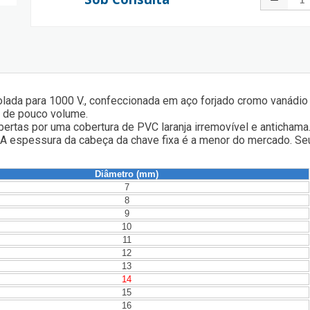
olada para 1000 V., confeccionada em aço forjado cromo vanádio 
e de pouco volume.
bertas por uma cobertura de PVC laranja irremovível e anticha
 A espessura da cabeça da chave fixa é a menor do mercado. Seu 
Diâmetro (mm)
7
8
9
10
11
12
13
14
15
16