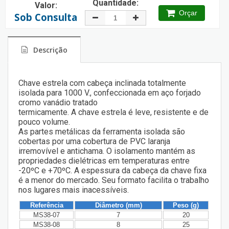
Quantidade:
Valor:
Orçar
Sob Consulta
Descrição
Chave estrela com cabeça inclinada totalmente
isolada para 1000 V., confeccionada em aço forjado
cromo vanádio tratado
termicamente. A chave estrela é leve, resistente e de
pouco volume.
As partes metálicas da ferramenta isolada são
cobertas por uma cobertura de PVC laranja
irremovível e antichama. O isolamento mantém as
propriedades dielétricas em temperaturas entre
-20ºC e +70ºC. A espessura da cabeça da chave fixa
é a menor do mercado. Seu formato facilita o trabalho
nos lugares mais inacessíveis.
Referência
Diâmetro (mm)
Peso (g)
MS38-07
7
20
MS38-08
8
25