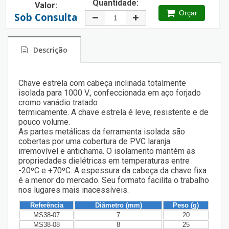
Quantidade:
Valor:
Orçar
Sob Consulta
Descrição
Chave estrela com cabeça inclinada totalmente
isolada para 1000 V., confeccionada em aço forjado
cromo vanádio tratado
termicamente. A chave estrela é leve, resistente e de
pouco volume.
As partes metálicas da ferramenta isolada são
cobertas por uma cobertura de PVC laranja
irremovível e antichama. O isolamento mantém as
propriedades dielétricas em temperaturas entre
-20ºC e +70ºC. A espessura da cabeça da chave fixa
é a menor do mercado. Seu formato facilita o trabalho
nos lugares mais inacessíveis.
Referência
Diâmetro (mm)
Peso (g)
MS38-07
7
20
MS38-08
8
25