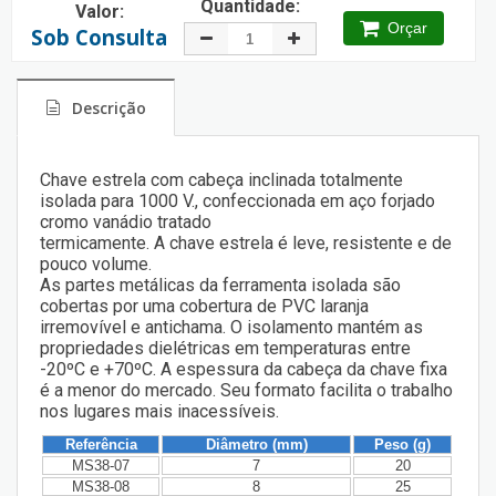
Quantidade:
Valor:
Orçar
Sob Consulta
Descrição
Chave estrela com cabeça inclinada totalmente
isolada para 1000 V., confeccionada em aço forjado
cromo vanádio tratado
termicamente. A chave estrela é leve, resistente e de
pouco volume.
As partes metálicas da ferramenta isolada são
cobertas por uma cobertura de PVC laranja
irremovível e antichama. O isolamento mantém as
propriedades dielétricas em temperaturas entre
-20ºC e +70ºC. A espessura da cabeça da chave fixa
é a menor do mercado. Seu formato facilita o trabalho
nos lugares mais inacessíveis.
Referência
Diâmetro (mm)
Peso (g)
MS38-07
7
20
MS38-08
8
25