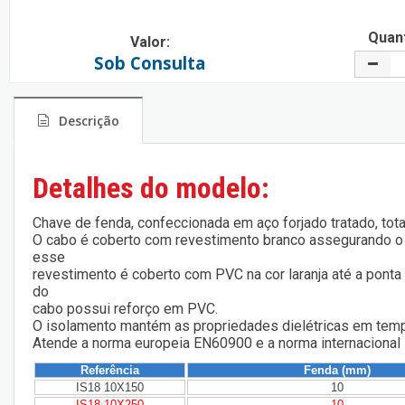
Quant
Valor:
Sob Consulta
Descrição
Detalhes do modelo:
Chave de fenda, confeccionada em aço forjado tratado, tot
O cabo é coberto com revestimento branco assegurando o
esse
revestimento é coberto com PVC na cor laranja até a ponta 
do
cabo possui reforço em PVC.
O isolamento mantém as propriedades dielétricas em temp
Atende a norma europeia EN60900 e a norma internacional
Referência
Fenda (mm)
IS18 10X150
10
IS18 10X250
10