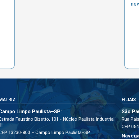
new
MATRIZ
FILIAIS
Campo Limpo Paulista–SP:
São Pa
Estrada Faustino Bizetto, 101 - Núcleo Paulista Industrial
Rua Pais
III
CEP 054
CEP 13230-800 – Campo Limpo Paulista–SP
Navega