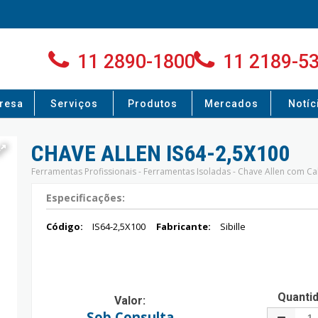
11 2890-1800
11 2189-5
resa
Serviços
Produtos
Mercados
Notíc
CHAVE ALLEN IS64-2,5X100
Ferramentas Profissionais - Ferramentas Isoladas - Chave Allen com C
Especificações:
Código:
IS64-2,5X100
Fabricante:
Sibille
Quanti
Valor:
Sob Consulta