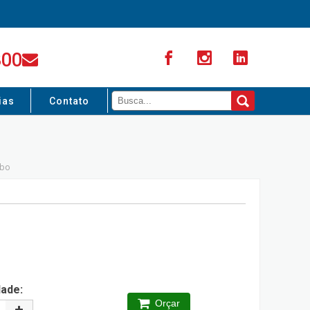
300
ias
Contato
abo
dade:
Orçar