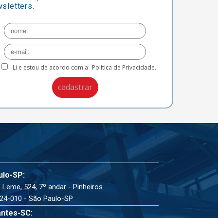
sletters.
Li e estou de acordo com a
Política de Privacidade.
ulo-SP:
 Leme, 524, 7º andar - Pinheiros
24-010 - São Paulo-SP
ntes-SC: