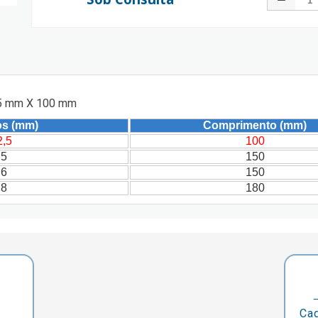
,5 mm X 100 mm
os (mm)
Comprimento (mm)
2,5
100
5
150
6
150
8
180
Cad