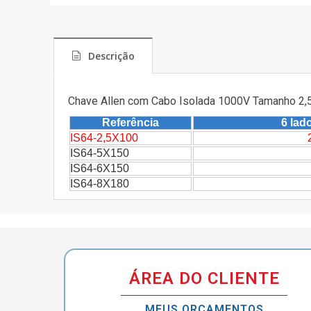
Descrição
Chave Allen com Cabo Isolada 1000V Tamanho 2
Referência
6 lad
IS64-2,5X100
IS64-5X150
IS64-6X150
IS64-8X180
ÁREA DO CLIENTE
MEUS ORÇAMENTOS