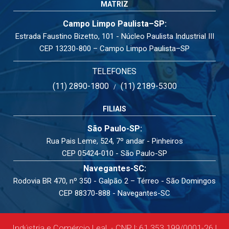
MATRIZ
Campo Limpo Paulista–SP:
Estrada Faustino Bizetto, 101 - Núcleo Paulista Industrial III
CEP 13230-800 – Campo Limpo Paulista–SP
TELEFONES
(11) 2890-1800
(11) 2189-5300
/
FILIAIS
São Paulo-SP:
Rua Pais Leme, 524, 7º andar - Pinheiros
CEP 05424-010 - São Paulo-SP
Navegantes-SC:
Rodovia BR 470, nº 350 - Galpão 2 – Térreo - São Domingos
CEP 88370-888 - Navegantes-SC
Indústria e Comércio Leal. - CNPJ: 61.353.199/0001-26 |