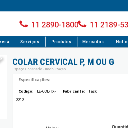
11 2890-1800
11 2189-5
resa
Serviços
Produtos
Mercados
Notíc
COLAR CERVICAL P, M OU G
Espaço Confinado - Imobilização
Especificações:
Código:
LE-COL/TX-
Fabricante:
Task
0010
Quanti