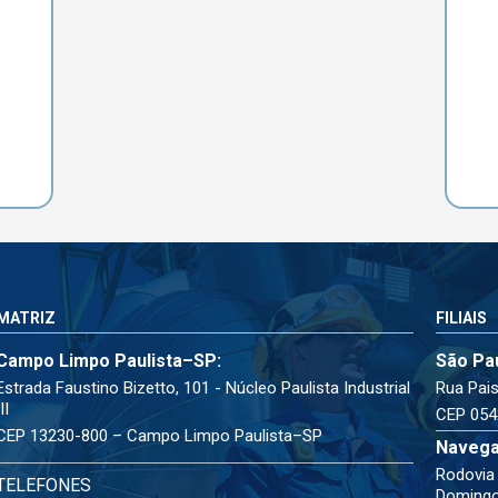
MATRIZ
FILIAIS
Campo Limpo Paulista–SP:
São Pa
Estrada Faustino Bizetto, 101 - Núcleo Paulista Industrial
Rua Pais
III
CEP 054
CEP 13230-800 – Campo Limpo Paulista–SP
Navega
Rodovia 
TELEFONES
Doming