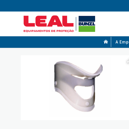
A Emp