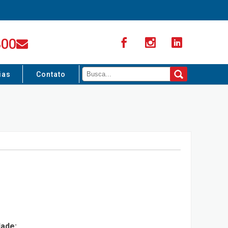
300
ias
Contato
dade: