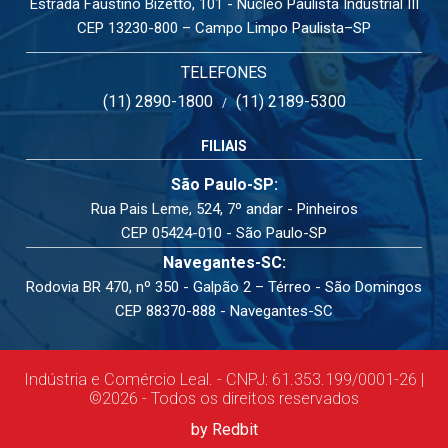
Estrada Faustino Bizetto, 101 - Núcleo Paulista Industrial III
CEP 13230-800 – Campo Limpo Paulista–SP
TELEFONES
(11) 2890-1800
(11) 2189-5300
/
FILIAIS
São Paulo-SP:
Rua Pais Leme, 524, 7º andar - Pinheiros
CEP 05424-010 - São Paulo-SP
Navegantes-SC:
Rodovia BR 470, nº 350 - Galpão 2 – Térreo - São Domingos
CEP 88370-888 - Navegantes-SC
Indústria e Comércio Leal. - CNPJ: 61.353.199/0001-26 |
©2026 - Todos os direitos reservados
by Redbit