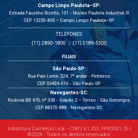
Campo Limpo Paulista–SP:
Estrada Faustino Bizetto, 101 - Núcleo Paulista Industrial III
CEP 13230-800 – Campo Limpo Paulista–SP
TELEFONES
(11) 2890-1800
(11) 2189-5300
/
FILIAIS
São Paulo-SP:
Rua Pais Leme, 524, 7º andar - Pinheiros
CEP 05424-010 - São Paulo-SP
Navegantes-SC:
Rodovia BR 470, nº 350 - Galpão 2 – Térreo - São Domingos
CEP 88370-888 - Navegantes-SC
Indústria e Comércio Leal. - CNPJ: 61.353.199/0001-26 |
©2026 - Todos os direitos reservados