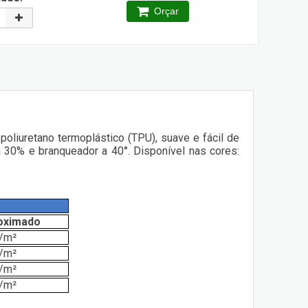
Orçar
oliuretano termoplástico (TPU), suave e fácil de
a 30% e branqueador a 40°. Disponível nas cores:
oximado
/m²
/m²
/m²
/m²