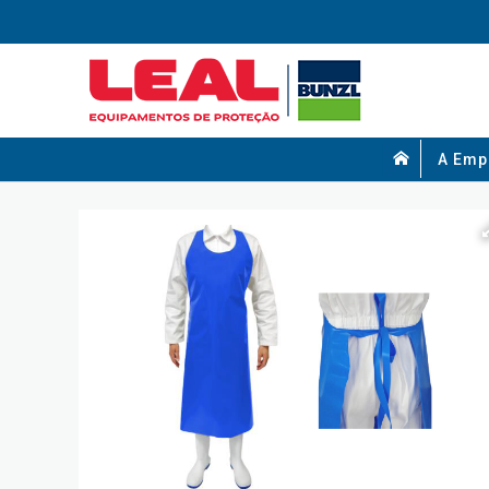
A Emp