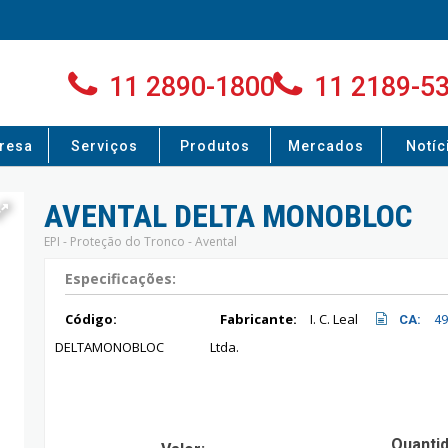
11 2890-1800
11 2189-5
resa
Serviços
Produtos
Mercados
Notíc
AVENTAL DELTA MONOBLOC
EPI - Proteção do Tronco - Avental
Especificações:
Código:
Fabricante:
I. C. Leal
CA:
49
DELTAMONOBLOC
Ltda.
Quanti