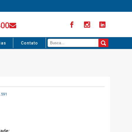
300
ias
Contato
.591
dade: