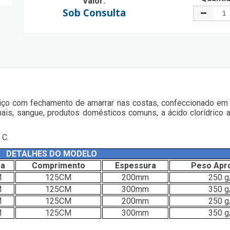
Valor:
Sob Consulta
riço com fechamento de amarrar nas costas, confeccionado em p
mais, sangue, produtos domésticos comuns, a ácido clorídrico 
 C.
DETALHES DO MODELO
ra
Comprimento
Espessura
Peso Apr
M
125CM
200mm
250 g
M
125CM
300mm
350 g
M
125CM
200mm
250 g
M
125CM
300mm
350 g