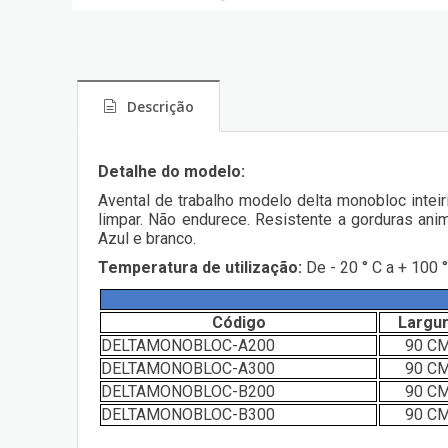
Descrição
Detalhe do modelo:
Avental de trabalho modelo delta monobloc intei
limpar. Não endurece. Resistente a gorduras ani
Azul e branco.
Temperatura de utilização:
De - 20 ° C a + 100 °
Código
Largu
DELTAMONOBLOC-A200
90 C
DELTAMONOBLOC-A300
90 C
DELTAMONOBLOC-B200
90 C
DELTAMONOBLOC-B300
90 C