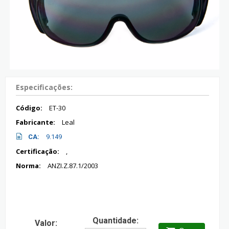
Especificações:
Código:
ET-30
Fabricante:
Leal
CA:
9.149
Certificação:
,
Norma:
ANZI.Z.87.1/2003
Quantidade:
Valor: