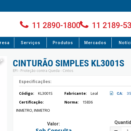
11 2890-1800
11 2189-5
resa
Serviços
Produtos
Mercados
Notíc
CINTURÃO SIMPLES KL3001S
EPI - Proteção contra Queda - Cintos
Especificações:
Código:
KL3001S
Fabricante:
Leal
CA:
35
Certificação:
Norma:
15836
INMETRO, INMETRO
Quanti
Valor:
Sob Consulta