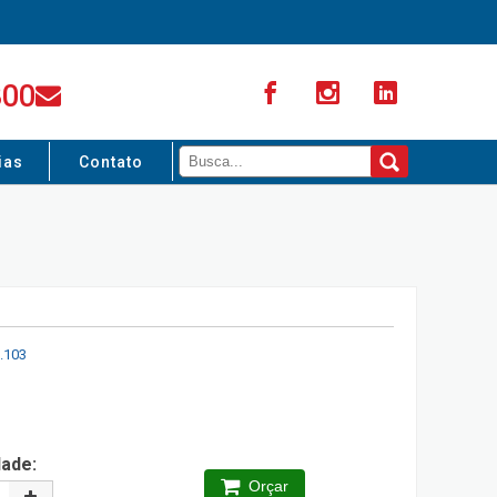
300
ias
Contato
.103
dade:
Orçar