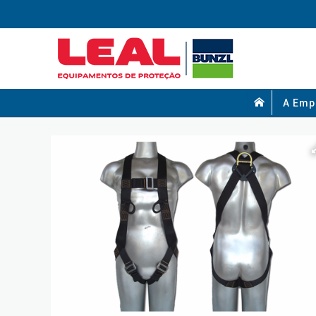
A Emp