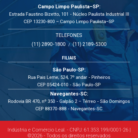
Campo Limpo Paulista–SP:
Estrada Faustino Bizetto, 101 - Núcleo Paulista Industrial III
CEP 13230-800 – Campo Limpo Paulista–SP
TELEFONES
(11) 2890-1800
(11) 2189-5300
/
FILIAIS
São Paulo-SP:
Rua Pais Leme, 524, 7º andar - Pinheiros
CEP 05424-010 - São Paulo-SP
Navegantes-SC:
Rodovia BR 470, nº 350 - Galpão 2 – Térreo - São Domingos
CEP 88370-888 - Navegantes-SC
Indústria e Comércio Leal. - CNPJ: 61.353.199/0001-26 |
©2026 - Todos os direitos reservados