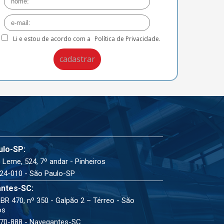
Li e estou de acordo com a
Política de Privacidade.
ulo-SP:
 Leme, 524, 7º andar - Pinheiros
24-010 - São Paulo-SP
ntes-SC:
BR 470, nº 350 - Galpão 2 – Térreo - São
os
70-888 - Navegantes-SC