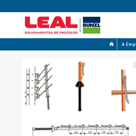
A Emp