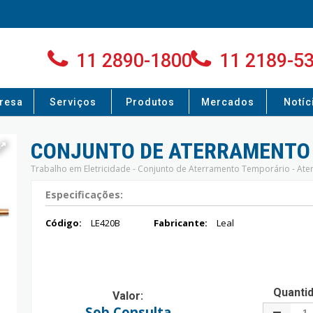
11 2890-1800
11 2189-5
resa
Serviços
Produtos
Mercados
Notíc
CONJUNTO DE ATERRAMENTO 
Trabalho em Eletricidade - Conjunto de Aterramento Temporário - At
Especificações:
Código:
LE420B
Fabricante:
Leal
Quanti
Valor:
Sob Consulta