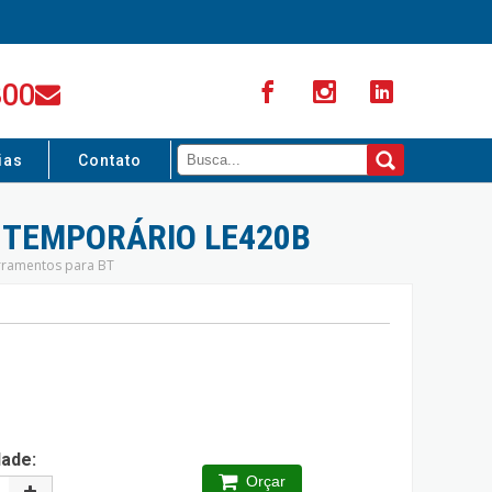
300
ias
Contato
TEMPORÁRIO LE420B
erramentos para BT
dade:
Orçar