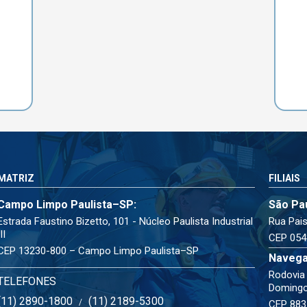
MATRIZ
FILIAIS
Campo Limpo Paulista–SP:
São Pa
Estrada Faustino Bizetto, 101 - Núcleo Paulista Industrial
Rua Pais
III
CEP 054
CEP 13230-800 – Campo Limpo Paulista–SP
Navega
Rodovia 
TELEFONES
Doming
(11) 2890-1800
(11) 2189-5300
/
CEP 883